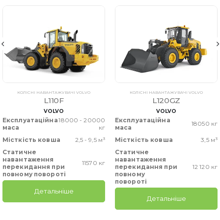
КОЛІСНІ НАВАНТАЖУВАЧІ VOLVO
КОЛІСНІ НАВАНТАЖУВАЧІ VOLVO
L110F
L120GZ
VOLVO
VOLVO
Експлуатаційна
18000 - 20000
Експлуатаційна
18050 кг
маса
кг
маса
Місткість ковша
2,5 - 9,5 м³
Місткість ковша
3,5 м³
Статичне
Статичне
навантаження
навантаження
11570 кг
перекидання при
перекидання при
12 120 кг
повному повороті
повному
повороті
Детальніше
Детальніше