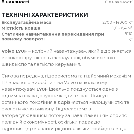
В наявності
Є в наявності
ТЕХНІЧНІ ХАРАКТЕРИСТИКИ
Експлуатаційна маса
12700 - 14000 кг
Місткість ковша
1,8 - 6,4 м³
8110
Статичне навантаження перекидання при
повному повороті
кг
Volvo L70F
– колісний навантажувач, який відрізняється
великою зручністю в експлуатації, обумовленою
швидкістю та легкістю керування.
Силова передача, гідросистема та підйомний механізм
ТР власного виробництва Volvo на колісному
навантажувачі
L70F
ідеально поєднуються одне з
одним та функціонують як єдине ціле. Двигун
останнього покоління віддрізняється малошумністю та
екологічністю вихлопу. Гідросистема з
авторегулюванням потоку за навантаженням сприяє
паливній економічності, оскільки подає до
гідроциліндрів стільки рідини, скільки необхідно в цю