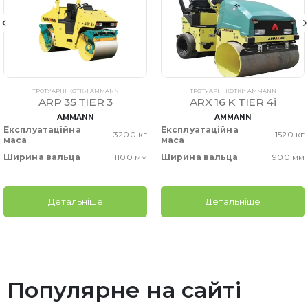
ТРОТУАРНІ КОТКИ AMMANN
ТРОТУАРНІ КОТКИ AMMANN
ARP 35 TIER 3
ARX 16 K TIER 4i
AMMANN
AMMANN
Експлуатаційна
Експлуатаційна
3200 кг
1520 кг
маса
маса
Ширина вальца
1100 мм
Ширина вальца
900 мм
Детальніше
Детальніше
Популярне на сайті