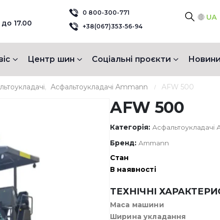
0 800-300-771
UA
 до 17.00
+38(067)353-56-94
віс
Центр шин
Соціальні проєкти
Новини
льтоукладачі
,
Асфальтоукладачі Ammann
AFW 500
AFW 500
Категорія:
Асфальтоукладачі
Бренд:
Ammann
Стан
В наявності
ТЕХНІЧНІ ХАРАКТЕР
Маса машини
Ширина укладання