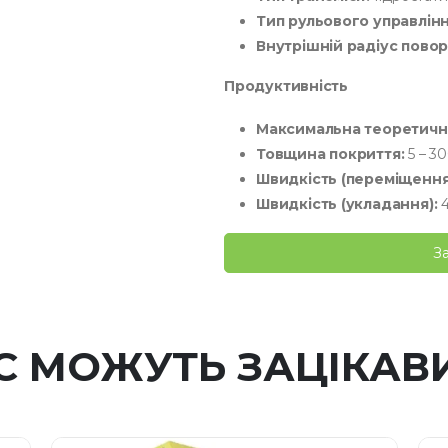
Тип рульового управлінн
Внутрішній радіус повор
Продуктивність
Максимальна теоретична
Товщина покриття:
5 – 3
Швидкість (переміщення
Швидкість (укладання):
4
З
С МОЖУТЬ ЗАЦІКАВ