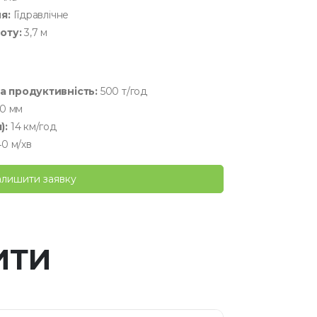
я:
Гідравлічне
оту:
3,7 м
 продуктивність:
500 т/год
00 мм
):
14 км/год
0 м/хв
алишити заявку
ИТИ