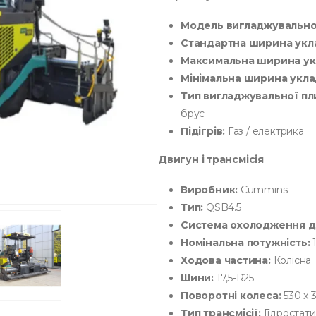
Модель вигладжувальної
Стандартна ширина укл
Максимальна ширина ук
Мінімальна ширина укла
Тип вигладжувальної пл
брус
Підігрів:
Газ / електрика
Двигун і трансмісія
Виробник:
Cummins
Тип:
QSB4.5
Система охолодження д
Номінальна потужність:
1
Ходова частина:
Колісна
Шини:
17,5-R25
Поворотні колеса:
530 x 
Тип трансмісії:
Гідростат