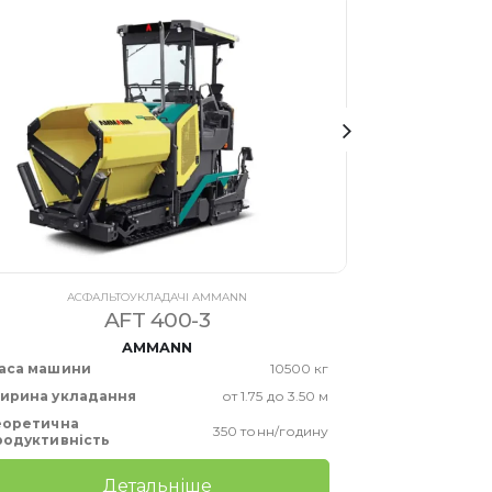
АСФАЛЬТОУКЛАДАЧІ AMMANN
АС
AFT 400-3
AMMANN
аса машини
10500 кг
Маса машин
ирина укладання
от 1.75 до 3.50 м
Ширина укла
еоретична
350 тонн/годину
родуктивність
Детальніше