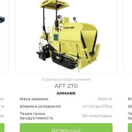
АСФАЛЬТОУКЛАДАЧІ AMMANN
AFT 270
AMMANN
 кг
Маса машини
5200 кг
М
0 м
Ширина укладання
от 1.40 до 2.73 м
Ш
Теоретична
Т
ну
150 тонн/годину
продуктивність
п
Детальніше