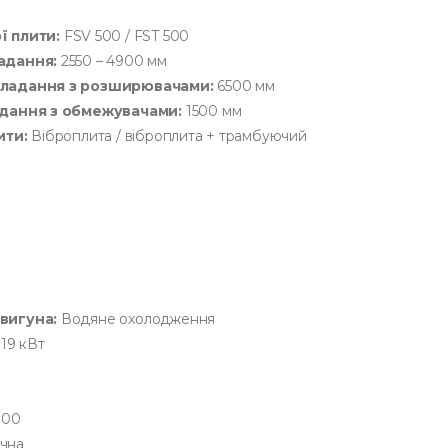
 плити:
FSV 500 / FST 500
адання:
2550 – 4900 мм
ладання з розширювачами:
6500 мм
дання з обмежувачами:
1500 мм
ити:
Віброплита / віброплита + трамбуючий
вигуна:
Водяне охолодження
19 кВт
300
ична