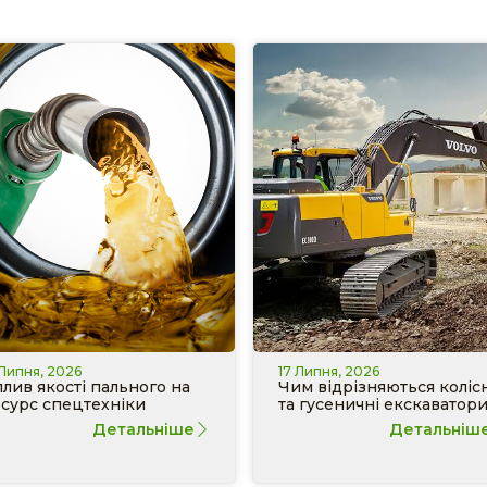
 Липня, 2026
17 Липня, 2026
лив якості пального на
Чим відрізняються колісн
сурс спецтехніки
та гусеничні екскаватор
Детальніше
Детальніш