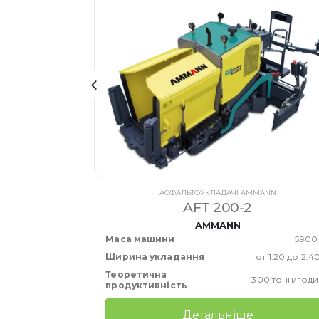
ANN
АСФАЛЬТОУКЛАДАЧІ AMMANN
AFT 200-2
AMMANN
10300 кг
Маса машини
5900
от 1.75 до 3.50 м
Ширина укладання
от 1.20 до 2.4
Теоретична
50 тонн/годину
300 тонн/годи
продуктивність
Детальніше