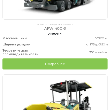
АСФАЛЬТОУКЛАДЧИКИ AMMANN
AFW 400-3
AMMANN
Масса машины
10300 кг
Ширина укладки
от 1.75 до 3.50 м
Теоретическая
350 тонн/час
производительность
Подробнее