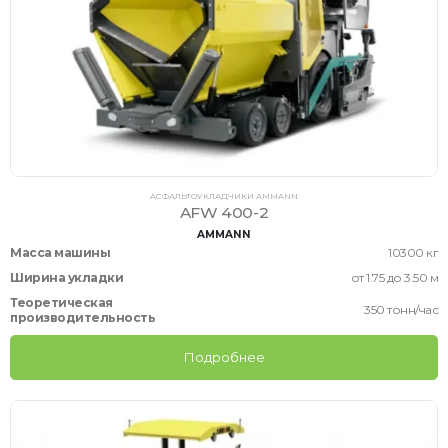
АСФАЛЬТОУКЛАДЧИКИ AMMANN
AFW 400-2
AMMANN
Масса машины
10300 кг
Ширина укладки
от 1.75 до 3.50 м
Теоретическая
350 тонн/час
производительность
Подробнее