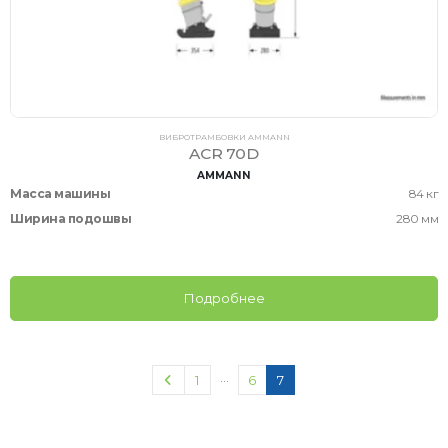
ВИБРОТРАМБОВКИ AMMANN
ACR 70D
AMMANN
Масса машины
84 кг
Ширина подошвы
280 мм
Подробнее
…
1
6
7