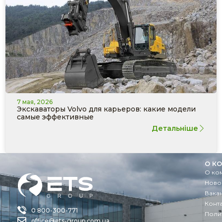
7 мая, 2026
Экскаваторы Volvo для карьеров: какие модели
самые эффективные
Детальніше
О К
О ко
Ново
Вака
Конт
0 800-300-771
Поли
office@ets-group.com.ua