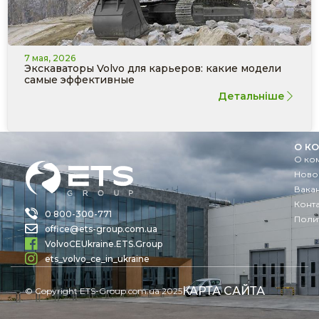
7 мая, 2026
Экскаваторы Volvo для карьеров: какие модели
самые эффективные
Детальніше
О К
О ко
Ново
Вака
Конт
0 800-300-771
Поли
office@ets-group.com.ua
VolvoCEUkraine.ETS.Group
ets_volvo_ce_in_ukraine
КАРТА САЙТА
© Copyright ETS-Group.com.ua 2025