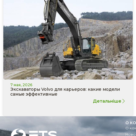
7 мая, 2026
Экскаваторы Volvo для карьеров: какие модели
самые эффективные
Детальніше
О К
О ко
Ново