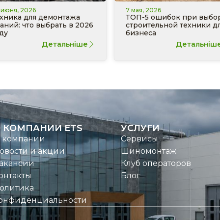
 июня, 2026
7 мая, 2026
хника для демонтажа
ТОП-5 ошибок при выбо
аний: что выбрать в 2026
строительной техники д
ду
бизнеса
Детальніше
Детальніш
 КОМПАНИИ ETS
УСЛУГИ
 компании
Сервисы
овости и акции
Шиномонтаж
акансии
Клуб операторов
онтакты
Блог
олитика
онфиденциальности