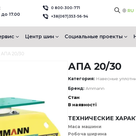
:
0 800-300-771
RU
 до 17.00
+38(067)353-56-94
ервис
Центр шин
Социальные проекты
АПА 20/30
АПА 20/30
Категория:
Навесные уплотн
Бренд:
Ammann
Стан
В наявності
ТЕХНИЧЕСКИЕ ХАРА
Маса машини
Робоча ширина