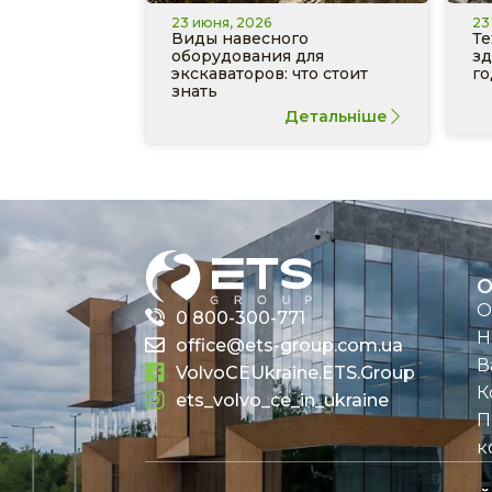
23 июня, 2026
23
Виды навесного
Те
оборудования для
зд
экскаваторов: что стоит
го
знать
Детальніше
О
О
0 800-300-771
Н
office@ets-group.com.ua
В
VolvoCEUkraine.ETS.Group
К
ets_volvo_ce_in_ukraine
П
к