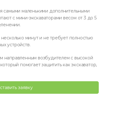
ся самыми маленькими дополнительными
ают с мини-экскаваторами весом от 3 до 5
еленении.
 несколько минут и не требует полностью
ых устройств.
ым направленным возбудителем с высокой
 который помогает защитить как экскаватор,
ставить заявку