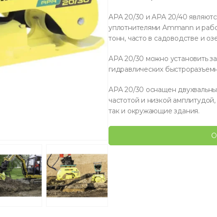
APA 20/30 и APA 20/40 являют
уплотнителями Ammann и работ
тонн, часто в садоводстве и оз
APA 20/30 можно установить за
гидравлических быстроразъемн
APA 20/30 оснащен двухвальн
частотой и низкой амплитудой,
так и окружающие здания.
О