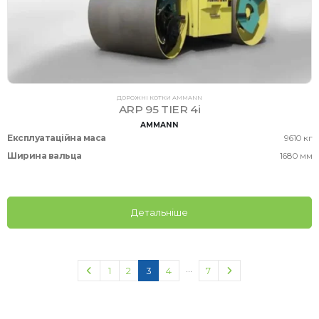
ДОРОЖНІ КОТКИ AMMANN
ARP 95 TIER 4i
AMMANN
Експлуатаційна маса
9610 кг
Ширина вальца
1680 мм
Детальніше
…
1
2
3
4
7