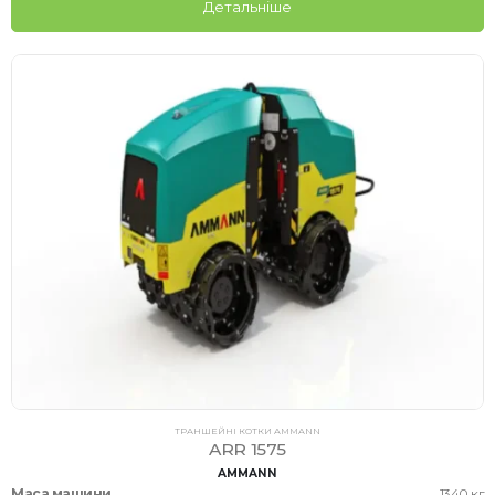
Детальніше
ТРАНШЕЙНІ КОТКИ AMMANN
ARR 1575
AMMANN
Маса машини
1340 кг