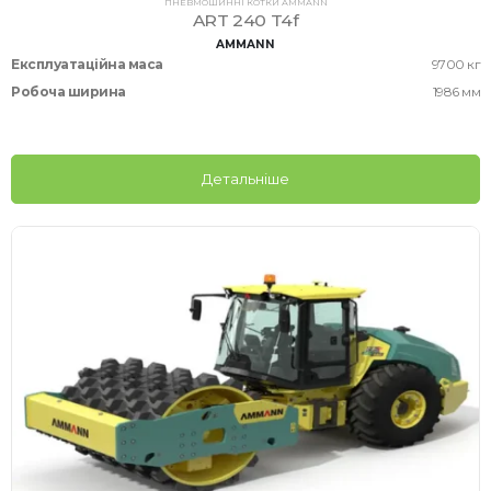
ПНЕВМОШИННІ КОТКИ AMMANN
ART 240 T4f
AMMANN
Експлуатаційна маса
9700 кг
Робоча ширина
1986 мм
Детальніше