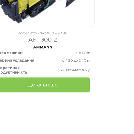
АСФАЛЬТОУКЛАДАЧІ AMMANN
AFT 300-2
AMMANN
аса машини
5800 кг
ирина укладання
от 1.20 до 2.40 м
еоретична
300 тонн/годину
родуктивність
Детальніше