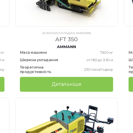
АСФАЛЬТОУКЛАДАЧІ AMMANN
AFT 350
AMMANN
 кг
Маса машини
7500 кг
М
0 м
Ширина укладання
от 1.83 до 3.50 м
Ш
Теоретична
Т
ину
230 тонн/годину
продуктивність
п
Детальніше