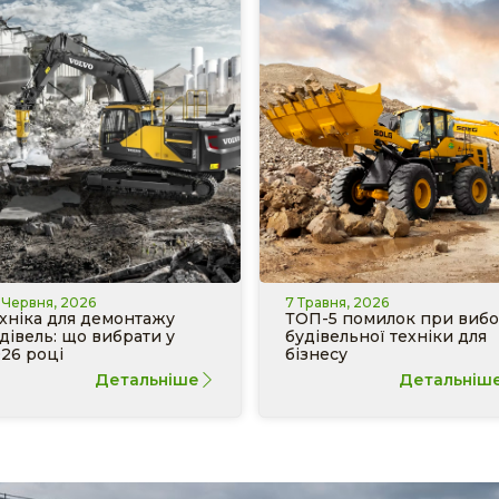
 Червня, 2026
7 Травня, 2026
хніка для демонтажу
ТОП-5 помилок при вибо
дівель: що вибрати у
будівельної техніки для
26 році
бізнесу
Детальніше
Детальніш