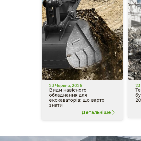
23 Червня, 2026
23
Види навісного
Те
обладнання для
бу
екскаваторів: що варто
20
знати
Детальніше