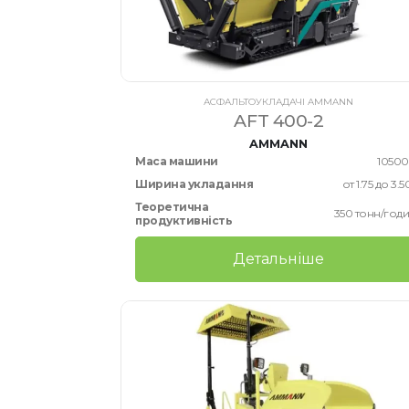
АСФАЛЬТОУКЛАДАЧІ AMMANN
AFT 400-2
AMMANN
Маса машини
10500
Ширина укладання
от 1.75 до 3.5
Теоретична
350 тонн/год
продуктивність
Детальніше