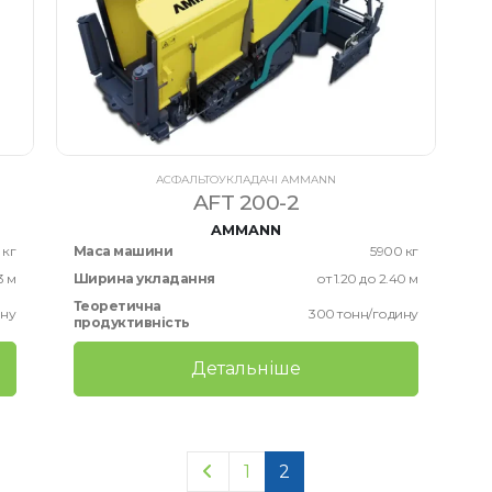
АСФАЛЬТОУКЛАДАЧІ AMMANN
AFT 200-2
AMMANN
 кг
Маса машини
5900 кг
3 м
Ширина укладання
от 1.20 до 2.40 м
Теоретична
ину
300 тонн/годину
продуктивність
Детальніше
1
2