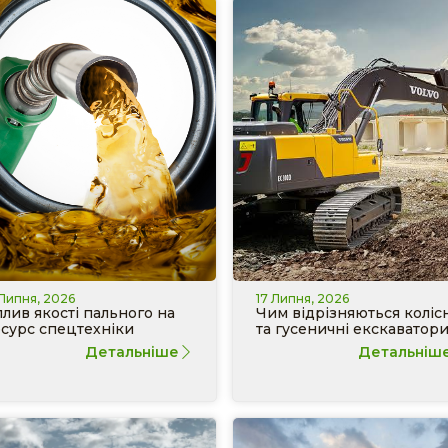
 Липня, 2026
17 Липня, 2026
лив якості пального на
Чим відрізняються колісн
сурс спецтехніки
та гусеничні екскаватор
Детальніше
Детальніш