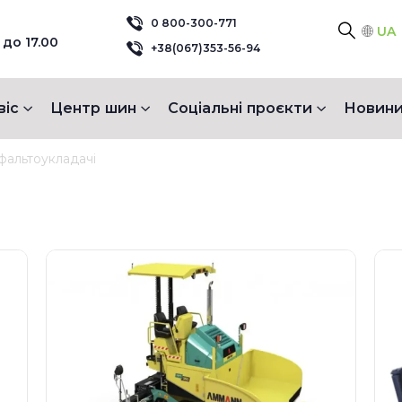
0 800-300-771
UA
 до 17.00
+38(067)353-56-94
віс
Центр шин
Соціальні проєкти
Новини
фальтоукладачі