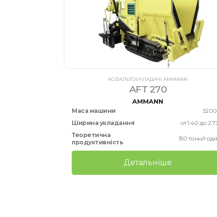
АСФАЛЬТОУКЛАДАЧІ AMMANN
AFT 270
AMMANN
Маса машини
5200
Ширина укладання
от 1.40 до 2.7
Теоретична
150 тонн/год
продуктивність
Детальніше