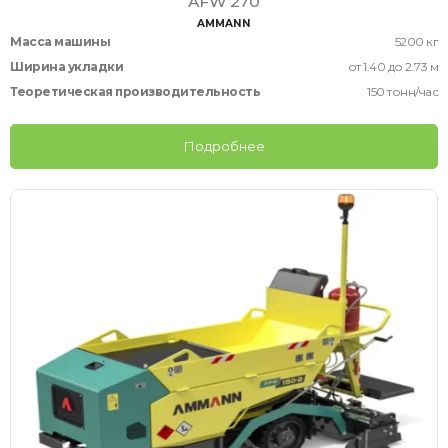
AFW 270
AMMANN
Масса машины
5200 кг
Ширина укладки
от 1.40 до 2.73 м
Теоретическая производительность
150 тонн/час
Подробнее