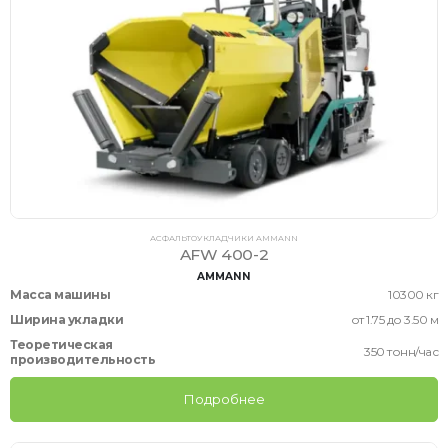
АСФАЛЬТОУКЛАДЧИКИ AMMANN
AFW 400-2
AMMANN
Масса машины
10300 кг
Ширина укладки
от 1.75 до 3.50 м
Теоретическая
350 тонн/час
производительность
Подробнее