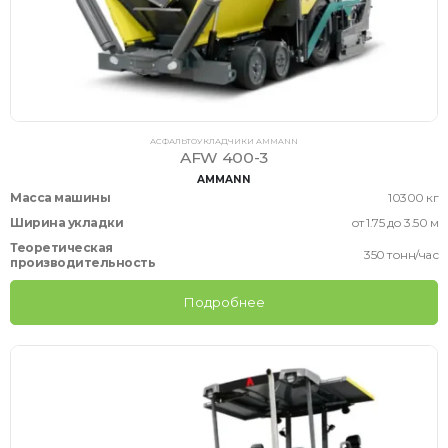
АСФАЛЬТОУКЛАДЧИКИ AMMANN
AFW 400-3
AMMANN
Масса машины
10300 кг
Ширина укладки
от 1.75 до 3.50 м
Теоретическая
350 тонн/час
производительность
Подробнее